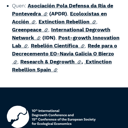
Quen:
Asociación Pola Defensa da Ría de
Pontevedra
(lien externe)
(APDR)
,
Ecoloxistas en
Acción
(lien externe)
,
Extinction Rebellion
(lien externe)
,
Greenpeace
(lien externe)
,
International Degrowth
Network
(lien externe)
(IDN)
,
Post-growth Innovation
Lab
(lien externe)
,
Rebelión Científica
(lien externe)
,
Rede para o
Decrecemento EO-Navia Galicia O Bierzo
(lien externe)
,
Research & Degrowth
(lien externe)
,
Extinction
Rebellion Spain
(lien externe)